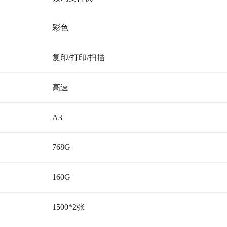
彩色
复印/打印/扫描
高速
A3
768G
160G
1500*2张