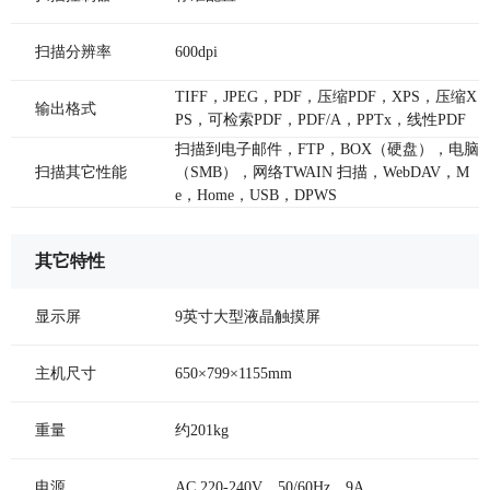
扫描分辨率
600dpi
TIFF，JPEG，PDF，压缩PDF，XPS，压缩X
输出格式
PS，可检索PDF，PDF/A，PPTx，线性PDF
扫描到电子邮件，FTP，BOX（硬盘），电脑
扫描其它性能
（SMB），网络TWAIN 扫描，WebDAV，M
e，Home，USB，DPWS
其它特性
显示屏
9英寸大型液晶触摸屏
主机尺寸
650×799×1155mm
重量
约201kg
电源
AC 220-240V，50/60Hz，9A